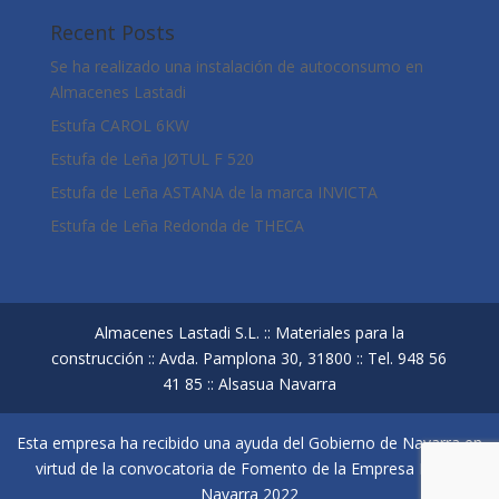
Recent Posts
Se ha realizado una instalación de autoconsumo en
Almacenes Lastadi
Estufa CAROL 6KW
Estufa de Leña JØTUL F 520
Estufa de Leña ASTANA de la marca INVICTA
Estufa de Leña Redonda de THECA
Almacenes Lastadi S.L. :: Materiales para la
construcción :: Avda. Pamplona 30, 31800 :: Tel. 948 56
41 85 :: Alsasua Navarra
Esta empresa ha recibido una ayuda del Gobierno de Navarra en
virtud de la convocatoria de Fomento de la Empresa Digital
Navarra 2022